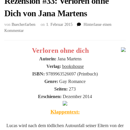
Rezension #33: Verloren ohne
Dich von Jana Martens
von
Buecherfarben
on
1. Februar 2015
Hinterlasse einen
zu
Kommentar
Rezension
#33:
Verloren
Verloren ohne dich
ohne
Autorin:
Jana Martens
Dich
Verlag:
bookshouse
von
Jana
ISBN:
9789963526697 (Printbuch)
Martens
Genre:
Gay Romance
Seiten:
273
Erschienen:
Dezember 2014
Klappentext:
Lucas wird nach dem tödlichen Autounfall seiner Eltern von der