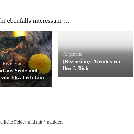
cht ebenfalls interessant …
Allgemein
{Rezension}: Atemlos von
n
Rezension
Ilsa J. Bick
id aus Seide und
 von Elizabeth Lim
erliche Felder sind mit
*
markiert