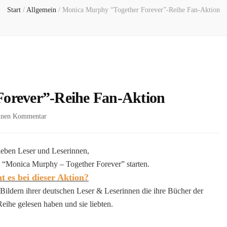
Start
/
Allgemein
/
Monica Murphy “Together Forever”-Reihe Fan-Aktion
orever”-Reihe Fan-Aktion
zu
einen Kommentar
Monica
Murphy
“Together
ieben Leser und Leserinnen,
Forever”-
n “Monica Murphy – Together Forever” starten.
Reihe
 es bei dieser Aktion?
Fan-
 Bildern ihrer deutschen Leser & Leserinnen die ihre Bücher der
Aktion
eihe gelesen haben und sie liebten.