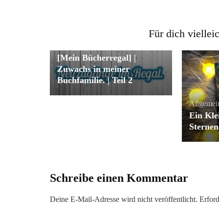
Für dich viellei
Allgemein
[Mein Bücherregal] |
Zuwachs in meiner
Buchfamilie. | Teil 2
Allgemei
Ein Kle
Sternen
Schreibe einen Kommentar
Deine E-Mail-Adresse wird nicht veröffentlicht.
Erford