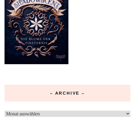
– ARCHIVE –
–
Archive
–