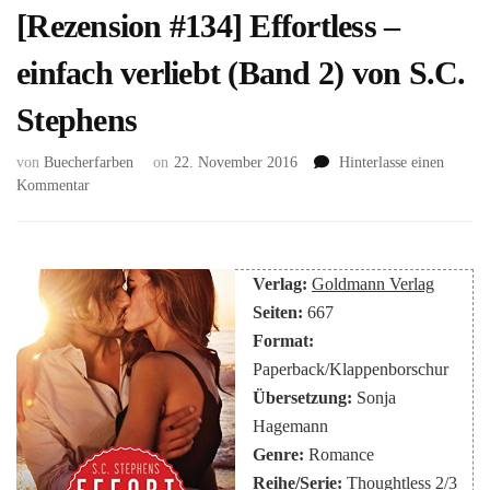
[Rezension #134] Effortless –
einfach verliebt (Band 2) von S.C.
Stephens
von
Buecherfarben
on
22. November 2016
Hinterlasse einen
zu
Kommentar
[Rezension
#134]
Effortless
–
Verlag:
Goldmann Verlag
einfach
Seiten:
667
verliebt
Format:
(Band
2)
Paperback/Klappenborschur
von
Übersetzung:
Sonja
S.C.
Hagemann
Stephens
Genre:
Romance
Reihe/Serie:
Thoughtless 2/3