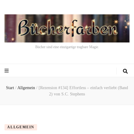
Bücher sind eine einzigartige tragbare Magie.
Start
/
Allgemein
/
[Rezension #134] Effortless – einfach verliebt (Band
2) von S.C. Stephens
ALLGEMEIN