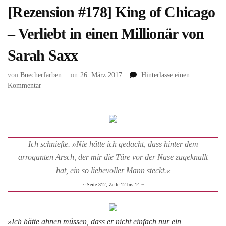
[Rezension #178] King of Chicago
– Verliebt in einen Millionär von
Sarah Saxx
von
Buecherfarben
on
26. März 2017
Hinterlasse einen
zu
Kommentar
[Rezension
#178]
King
of
Chicago
Ich schniefte. »Nie hätte ich gedacht, dass hinter dem
–
arroganten Arsch, der mir die Türe vor der Nase zugeknallt
Verliebt
in
hat, ein so liebevoller Mann steckt.«
einen
~ Seite 312, Zeile 12 bis 14 ~
Millionär
von
Sarah
»Ich hätte ahnen müssen, dass er nicht einfach nur ein
Saxx