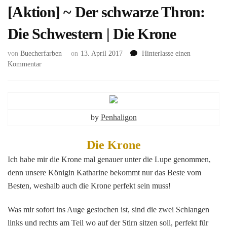
[Aktion] ~ Der schwarze Thron:
Die Schwestern | Die Krone
von
Buecherfarben
on
13. April 2017
Hinterlasse einen
zu
Kommentar
[Aktion]
~
Der
schwarze
Thron:
by
Penhaligon
Die
Schwestern
Die Krone
|
Ich habe mir die Krone mal genauer unter die Lupe genommen,
Die
Krone
denn unsere Königin Katharine bekommt nur das Beste vom
Besten, weshalb auch die Krone perfekt sein muss!
Was mir sofort ins Auge gestochen ist, sind die zwei Schlangen
links und rechts am Teil wo auf der Stirn sitzen soll, perfekt für