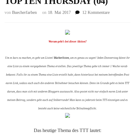
TOP TEN THURSDAY (04)
zu
von
Buecherfarben
on
18. Mai 2017
12 Kommentare
TOP
TEN
THURSDAY
(04)
Worum geht’s bei dieser Aktion?
Um es kurz zu machen, es geht um Listen!
Bücherlisten
, um es genau zu sagen! Jeden Donnerstag könnt ihr
eine Liste zu einem vorgegebenen Thema erstellen. Das jeweilige Thema gebe ich immer 1 Woche vorab
bekannt. Falls ihr zu einem Thema eine Liste erstellt habt, dann hinterlasst bei meinem betreffenden Post
euren Link, sodass euch auch die anderen Teilnehmer besuchen können. Denn im Grunde geht es beim TTT
darum, dass man sich mit anderen Bloggern austauscht. Also postet nicht nur einfach euren Link unter
meinen Beitrag, sondern geht auch auf Stöberrunde! Man kann zu jederzeit beim TTT einsteigen und es
besteht auch keine wöchentliche Teilnahmepflicht.
Das heutige Thema des TTT lautet: