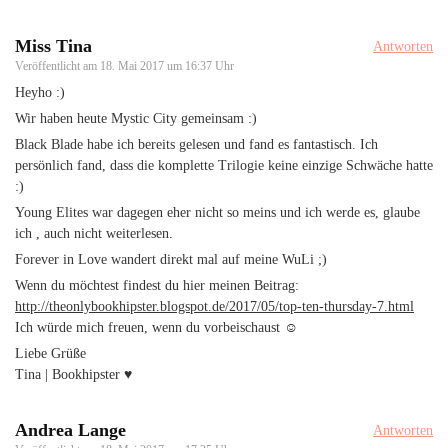
Miss Tina
Antworten
Veröffentlicht am
18. Mai 2017 um 16:37 Uhr
Heyho :)
Wir haben heute Mystic City gemeinsam :)
Black Blade habe ich bereits gelesen und fand es fantastisch. Ich
persönlich fand, dass die komplette Trilogie keine einzige Schwäche hatte
:)
Young Elites war dagegen eher nicht so meins und ich werde es, glaube
ich , auch nicht weiterlesen.
Forever in Love wandert direkt mal auf meine WuLi ;)
Wenn du möchtest findest du hier meinen Beitrag:
http://theonlybookhipster.blogspot.de/2017/05/top-ten-thursday-7.html
Ich würde mich freuen, wenn du vorbeischaust ☺
Liebe Grüße
Tina | Bookhipster ♥
Andrea Lange
Antworten