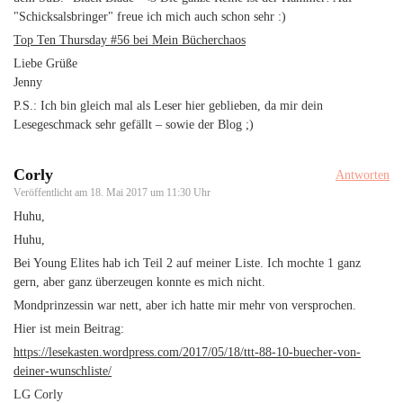
"Schicksalsbringer" freue ich mich auch schon sehr :)
Top Ten Thursday #56 bei Mein Bücherchaos
Liebe Grüße
Jenny
P.S.: Ich bin gleich mal als Leser hier geblieben, da mir dein
Lesegeschmack sehr gefällt – sowie der Blog ;)
Corly
Antworten
Veröffentlicht am
18. Mai 2017 um 11:30 Uhr
Huhu,
Huhu,
Bei Young Elites hab ich Teil 2 auf meiner Liste. Ich mochte 1 ganz
gern, aber ganz überzeugen konnte es mich nicht.
Mondprinzessin war nett, aber ich hatte mir mehr von versprochen.
Hier ist mein Beitrag:
https://lesekasten.wordpress.com/2017/05/18/ttt-88-10-buecher-von-
deiner-wunschliste/
LG Corly