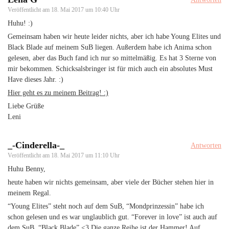
Veröffentlicht am
18. Mai 2017 um 10:40 Uhr
Huhu! :)
Gemeinsam haben wir heute leider nichts, aber ich habe Young Elites und
Black Blade auf meinem SuB liegen. Außerdem habe ich Anima schon
gelesen, aber das Buch fand ich nur so mittelmäßig. Es hat 3 Sterne von
mir bekommen. Schicksalsbringer ist für mich auch ein absolutes Must
Have dieses Jahr. :)
Hier geht es zu meinem Beitrag! :)
Liebe Grüße
Leni
_-Cinderella-_
Antworten
Veröffentlicht am
18. Mai 2017 um 11:10 Uhr
Huhu Benny,
heute haben wir nichts gemeinsam, aber viele der Bücher stehen hier in
meinem Regal.
“Young Elites” steht noch auf dem SuB, “Mondprinzessin” habe ich
schon gelesen und es war unglaublich gut. “Forever in love” ist auch auf
dem SuB. “Black Blade” <3 Die ganze Reihe ist der Hammer! Auf