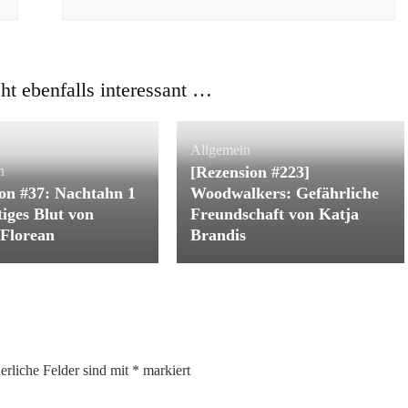
cht ebenfalls interessant …
Allgemein
n
[Rezension #223]
on #37: Nachtahn 1
Woodwalkers: Gefährliche
iges Blut von
Freundschaft von Katja
Florean
Brandis
erliche Felder sind mit
*
markiert