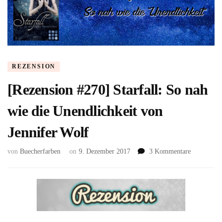
REZENSION
[Rezension #270] Starfall: So nah
wie die Unendlichkeit von
Jennifer Wolf
zu
von
Buecherfarben
on
9. Dezember 2017
3 Kommentare
[Rezension
#270]
Starfall:
So
nah
wie