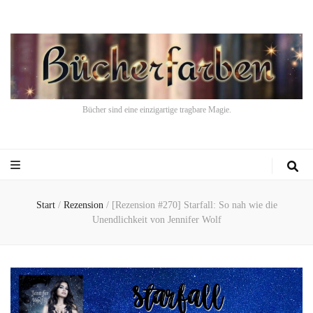
Bücher sind eine einzigartige tragbare Magie.
Start
/
Rezension
/
[Rezension #270] Starfall: So nah wie die
Unendlichkeit von Jennifer Wolf