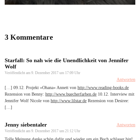
3 Kommentare
Starfall: So nah wie die Unendlichkeit von Jennifer
Wolf
Veröffentlicht am
9. Dezember 2017 um 17:09 Uhr
Antworten
[…] 09.12. Projekt »Ohana« Annett von
http://www.reading-books.de
Rezension von Benny:
http://www.buecherfarben.de
10.12. Interview mit
Jennifer Wolf Nicole von
http://www.lilstar.de
Rezension von Desiree:
[…]
Jenny siebentaler
Antworten
Veröffentlicht am
9. Dezember 2017 um 21:12 Uhr
Tolle Meinung danke schön dafür und wieder um ein Buch schlauer bin!