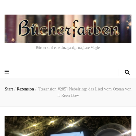
Bücher sind eine einzigartige tragbare Magie.
Start
/
Rezension
/
[Rezension #285] Nebelring: das Lied vom Oxean von
I. Reen Bow