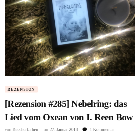
REZENSION
[Rezension #285] Nebelring: das
Lied vom Oxean von I. Reen Bow
zu
von
Buecherfarben
on
27. Januar 2018
1 Kommentar
[Rezension