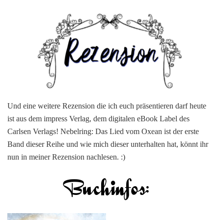
#285]
Nebelring:
das
Lied
vom
Oxean
von
I.
Reen
Bow
Und eine weitere Rezension die ich euch präsentieren darf heute
ist aus dem impress Verlag, dem digitalen eBook Label des
Carlsen Verlags! Nebelring: Das Lied vom Oxean ist der erste
Band dieser Reihe und wie mich dieser unterhalten hat, könnt ihr
nun in meiner Rezension nachlesen. :)