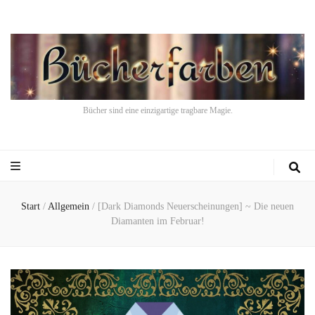
Bücher sind eine einzigartige tragbare Magie.
Start
/
Allgemein
/
[Dark Diamonds Neuerscheinungen] ~ Die neuen
Diamanten im Februar!