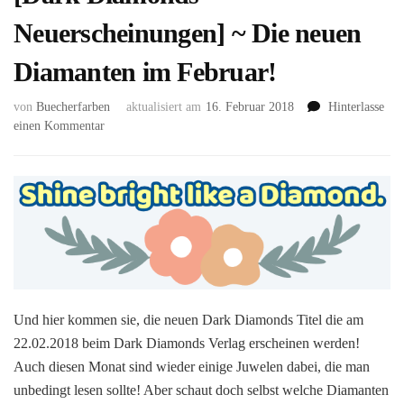
Neuerscheinungen] ~ Die neuen
Diamanten im Februar!
von
Buecherfarben
aktualisiert am
16. Februar 2018
Hinterlasse
zu
einen Kommentar
[Dark
Diamonds
Neuerscheinungen]
~
Die
neuen
Diamanten
im
Februar!
Und hier kommen sie, die neuen Dark Diamonds Titel die am
22.02.2018 beim Dark Diamonds Verlag erscheinen werden!
Auch diesen Monat sind wieder einige Juwelen dabei, die man
unbedingt lesen sollte! Aber schaut doch selbst welche Diamanten