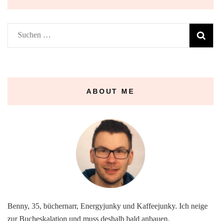
Suchen
nach:
ABOUT ME
Benny, 35, büchernarr, Energyjunky und Kaffeejunky. Ich neige
zur Bucheskalation und muss deshalb bald anbauen.