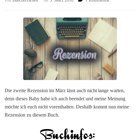
von
Buecherfarben
on
5. März 2018
1 Kommentar
[Rezension
#300]
Chroniken
der
Seelenfänger:
Schwarzer
Dolch
von
Alexey
Pehov
Die zweite Rezension im März lässt auch nicht lange warten,
denn dieses Baby habe ich auch beendet und meine Meinung
möchte ich euch nicht vorenthalten. Deshalb kommt nun meine
Rezension zu diesem Buch.