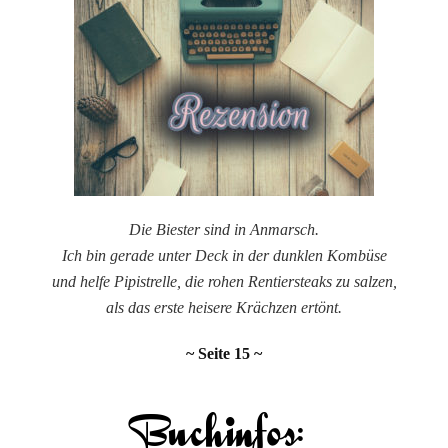
Die
drei
Opa
Übe
das
tief
Mee
von
Sar
Dri
Die Biester sind in Anmarsch.
Ich bin gerade unter Deck in der dunklen Kombüse
und helfe Pipistrelle, die rohen Rentiersteaks zu salzen,
als das erste heisere Krächzen ertönt.
~ Seite 15 ~