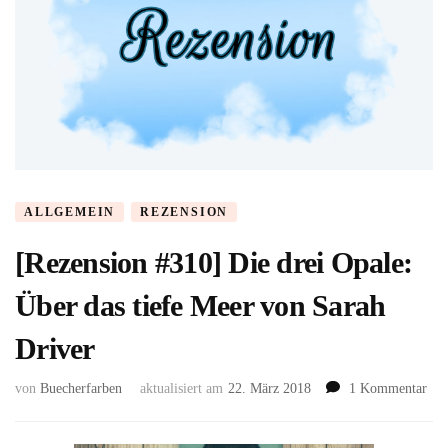
ALLGEMEIN
REZENSION
[Rezension #310] Die drei Opale:
Über das tiefe Meer von Sarah
Driver
zu
von
Buecherfarben
aktualisiert am
22. März 2018
1 Kommentar
[Re
#31