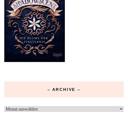
– ARCHIVE –
–
Archive
–