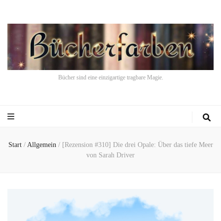
Bücher sind eine einzigartige tragbare Magie.
Start
/
Allgemein
/
[Rezension #310] Die drei Opale: Über das tiefe Meer
von Sarah Driver