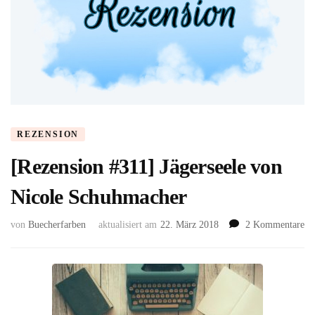
REZENSION
[Rezension #311] Jägerseele von
Nicole Schuhmacher
zu
von
Buecherfarben
aktualisiert am
22. März 2018
2 Kommentare
[R
#3
Jä
vo
Ni
Sc