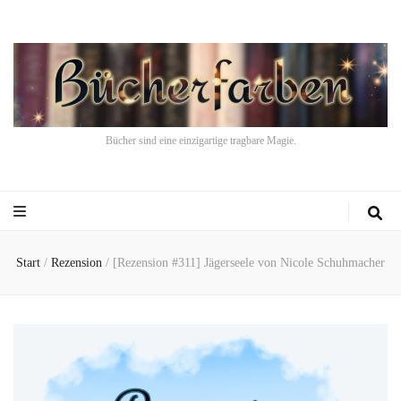
Bücher sind eine einzigartige tragbare Magie.
Start
/
Rezension
/
[Rezension #311] Jägerseele von Nicole Schuhmacher