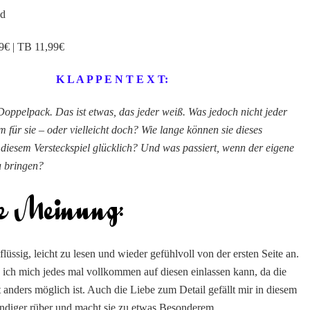
nd
€ | TB 11,99€
K L A P P E N T E X T:
Doppelpack. Das ist etwas, das jeder weiß. Was jedoch nicht jeder
m für sie – oder vielleicht doch? Wie lange können sie dieses
 diesem Versteckspiel glücklich? Und was passiert, wenn der eigene
u bringen?
üssig, leicht zu lesen und wieder gefühlvoll von der ersten Seite an.
s ich mich jedes mal vollkommen auf diesen einlassen kann, da die
ht anders möglich ist. Auch die Liebe zum Detail gefällt mir in diesem
endiger rüber und macht sie zu etwas Besonderem.