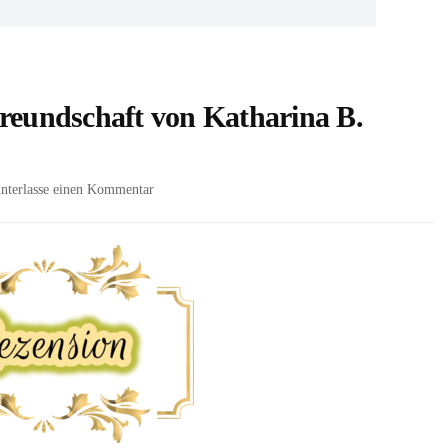
Freundschaft von Katharina B.
zu
nterlasse einen Kommentar
[Rezension
#316]
Mehr
als
Freundschaft
von
Katharina
B.
Gross