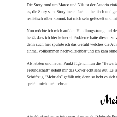
Die Story rund um Marco und Nils ist der Autorin einf
es, die Story samt Storyline einfach authentisch und g
realistisch rüber kommt, hat mich sehr gefesselt und 
Nun möchte ich mich auf den Handlungsstrang und de
heißt, dass ich hier keinerlei Probleme hatte diesen z
denn auch hier spührte ich das Gefühl welches die Aut
einmal vollkommen nachvollziehbar und ich kam ohne 
Als letzten und neuen Punkt füge ich nun die “Bewert
Freundschaft” gefällt mir das Cover echt sehr gut. Es i
Schriftzug “Mehr als” gefällt mir, denn so hebt es sic
spricht mich auch sehr an.
Abschließend muss ich sagen, dass mich “Mehr als Fre