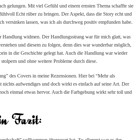
ach gelungen. Mit viel Gefühl und einem ernsten Thema schaffte sie
efühlvoll Echt rüber zu bringen. Der Aspekt, dass die Story echt und
mich versinken lassen, was ich als durchweg positiv empfunden habe.
r Handlung widmen. Der Handlungsstrang war für mich glatt, was
u verstehen und diesem zu folgen, denn dies war wunderbar möglich,
orin in die Geschichte gelegt hat. Auch die Handlung war wieder
stolpern und ohne weitere Probleme durch diese.
ung” des Covers in meine Rezensionen. Hier bei “Mehr als
st nichts aufwendiges und doch wirkt es einfach auf seine Art. Der
h noch einmal etwas hervor. Auch die Farbgebung wirkt sehr toll und
undschaft” vollkommen überzeugt hat. Zu allererst war es der