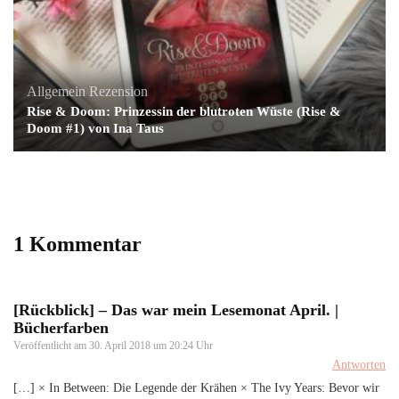
Allgemein
Rezension
Rise & Doom: Prinzessin der blutroten Wüste (Rise &
Doom #1) von Ina Taus
1 Kommentar
[Rückblick] – Das war mein Lesemonat April. |
Bücherfarben
Veröffentlicht am
30. April 2018 um 20:24 Uhr
Antworten
[…] × In Between: Die Legende der Krähen × The Ivy Years: Bevor wir