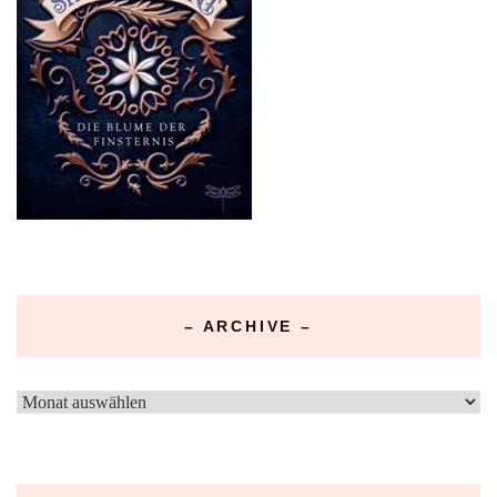
– ARCHIVE –
–
Archive
–