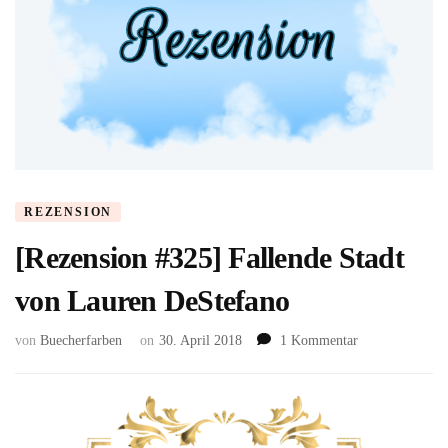
REZENSION
[Rezension #325] Fallende Stadt
von Lauren DeStefano
zu
von
Buecherfarben
on
30. April 2018
1 Kommentar
[Rezension
#325]
Fallende
Stadt
von