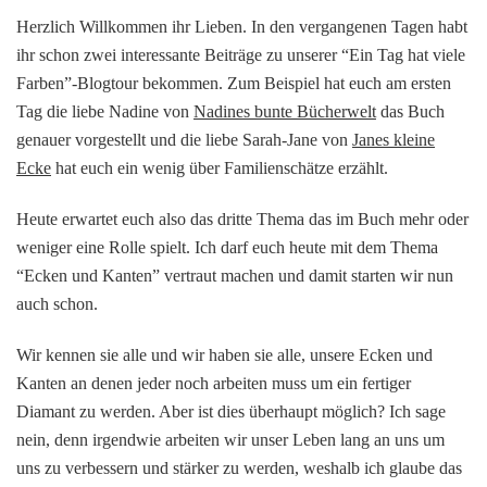
}
Herzlich Willkommen ihr Lieben. In den vergangenen Tagen habt
|
ihr schon zwei interessante Beiträge zu unserer “Ein Tag hat viele
[Blogtour]
Farben”-Blogtour bekommen. Zum Beispiel hat euch am ersten
–
Tag die liebe Nadine von
Nadines bunte Bücherwelt
das Buch
Ein
Tag
genauer vorgestellt und die liebe Sarah-Jane von
Janes kleine
hat
Ecke
hat euch ein wenig über Familienschätze erzählt.
viele
Farben
Heute erwartet euch also das dritte Thema das im Buch mehr oder
von
weniger eine Rolle spielt. Ich darf euch heute mit dem Thema
Christine
Drews
“Ecken und Kanten” vertraut machen und damit starten wir nun
auch schon.
Wir kennen sie alle und wir haben sie alle, unsere Ecken und
Kanten an denen jeder noch arbeiten muss um ein fertiger
Diamant zu werden. Aber ist dies überhaupt möglich? Ich sage
nein, denn irgendwie arbeiten wir unser Leben lang an uns um
uns zu verbessern und stärker zu werden, weshalb ich glaube das