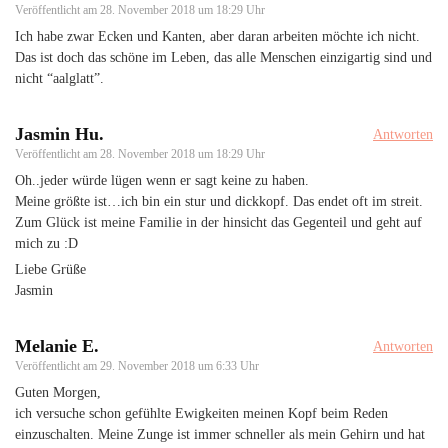
Veröffentlicht am
28. November 2018 um 18:29 Uhr
Ich habe zwar Ecken und Kanten, aber daran arbeiten möchte ich nicht.
Das ist doch das schöne im Leben, das alle Menschen einzigartig sind und
nicht “aalglatt”.
Jasmin Hu.
Antworten
Veröffentlicht am
28. November 2018 um 18:29 Uhr
Oh..jeder würde lügen wenn er sagt keine zu haben.
Meine größte ist…ich bin ein stur und dickkopf. Das endet oft im streit.
Zum Glück ist meine Familie in der hinsicht das Gegenteil und geht auf
mich zu :D
Liebe Grüße
Jasmin
Melanie E.
Antworten
Veröffentlicht am
29. November 2018 um 6:33 Uhr
Guten Morgen,
ich versuche schon gefühlte Ewigkeiten meinen Kopf beim Reden
einzuschalten. Meine Zunge ist immer schneller als mein Gehirn und hat