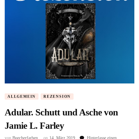
ALLGEMEIN
REZENSION
Adular. Schutt und Asche von
Jamie L. Farley
von
Buecherfarben
on
14. März 2019
Hinterlasse einen