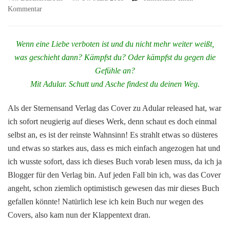
zu
Kommentar
Adular.
Schutt
und
Wenn eine Liebe verboten ist und du nicht mehr weiter weißt,
Asche
was geschieht dann? Kämpfst du? Oder kämpfst du gegen die
von
Gefühle an?
Jamie
Mit Adular. Schutt und Asche findest du deinen Weg.
L.
Farley
Als der Sternensand Verlag das Cover zu Adular released hat, war
ich sofort neugierig auf dieses Werk, denn schaut es doch einmal
selbst an, es ist der reinste Wahnsinn! Es strahlt etwas so düsteres
und etwas so starkes aus, dass es mich einfach angezogen hat und
ich wusste sofort, dass ich dieses Buch vorab lesen muss, da ich ja
Blogger für den Verlag bin. Auf jeden Fall bin ich, was das Cover
angeht, schon ziemlich optimistisch gewesen das mir dieses Buch
gefallen könnte! Natürlich lese ich kein Buch nur wegen des
Covers, also kam nun der Klappentext dran.