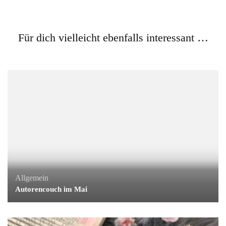
Allgemein
Für dich vielleicht ebenfalls interessant …
[Rezension #232] Love is War: Verlangen von R. K. Lilley
Allgemein
Autorencouch im Mai