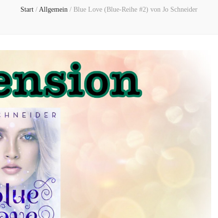
Start
/
Allgemein
/
Blue Love (Blue-Reihe #2) von Jo Schneider