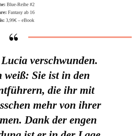
he:
Blue-Reihe #2
re:
Fantasy ab 16
is:
3,99€ – eBook
 Lucia verschwunden.
weiß: Sie ist in den
führern, die ihr mit
isschen mehr von ihrer
hmen. Dank der engen
ung ist er in der Lage,