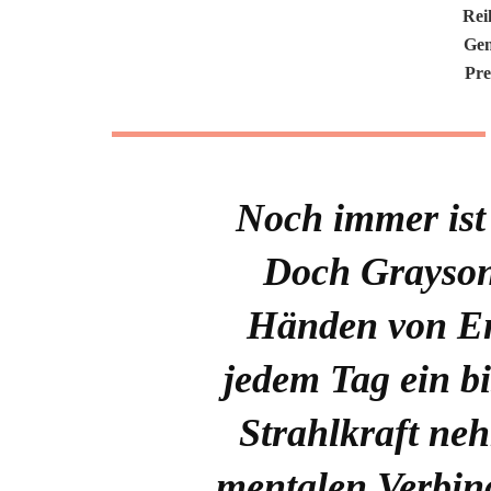
Rei
Gen
Pre
Noch immer ist
Doch Grayson 
Händen von Ent
jedem Tag ein b
Strahlkraft ne
mentalen Verbind