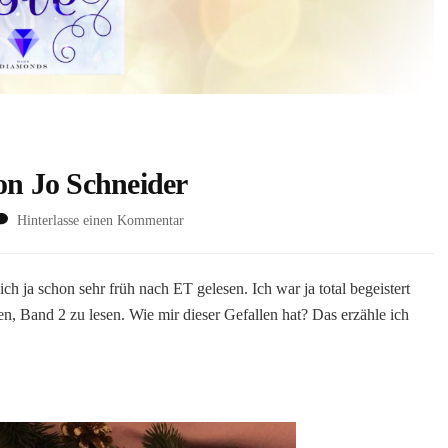
on Jo Schneider
zu
Hinterlasse einen Kommentar
Blue
Love
(Blue-
h ja schon sehr früh nach ET gelesen. Ich war ja total begeistert
Reihe
, Band 2 zu lesen. Wie mir dieser Gefallen hat? Das erzähle ich
#2)
von
Jo
Schneider