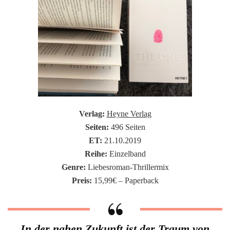
Verlag:
Heyne Verlag
Seiten:
496 Seiten
ET:
21.10.2019
Reihe:
Einzelband
Genre:
Liebesroman-Thrillermix
Preis:
15,99€ – Paperback
In der nahen Zukunft ist der Traum von