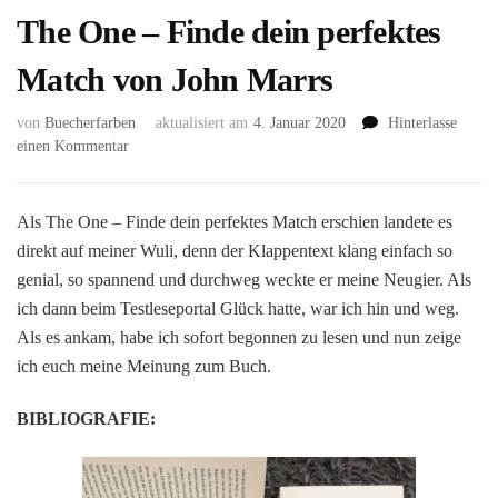
The One – Finde dein perfektes
Match von John Marrs
von
Buecherfarben
aktualisiert am
4. Januar 2020
Hinterlasse
zu
einen Kommentar
The
One
–
Als The One – Finde dein perfektes Match erschien landete es
Finde
direkt auf meiner Wuli, denn der Klappentext klang einfach so
dein
genial, so spannend und durchweg weckte er meine Neugier. Als
perfektes
ich dann beim Testleseportal Glück hatte, war ich hin und weg.
Match
von
Als es ankam, habe ich sofort begonnen zu lesen und nun zeige
John
ich euch meine Meinung zum Buch.
Marrs
BIBLIOGRAFIE: