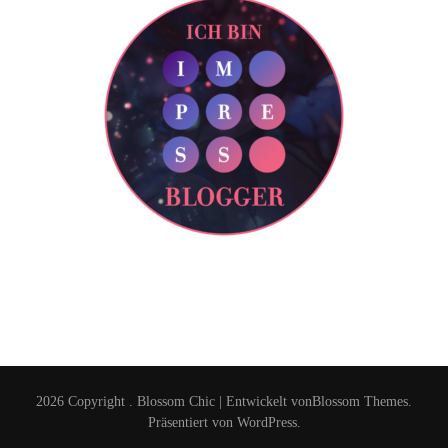
2026 Copyright
.
Blossom Chic | Entwickelt von
Blossom Themes
.
Präsentiert von
WordPress
.