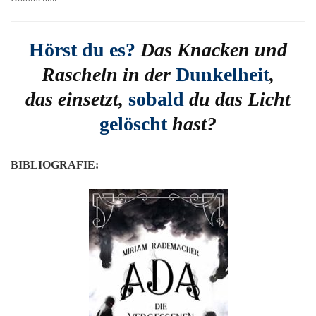
Ada
1:
Die
Hörst du es?
Das Knacken und
vergessenen
Rascheln in der
Dunkelheit
,
Kreaturen
von
das einsetzt,
sobald
du das Licht
Miriam
Rademacher
gelöscht
hast?
BIBLIOGRAFIE: