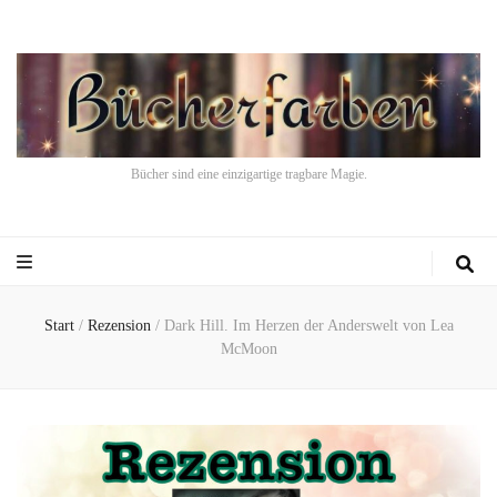
Bücher sind eine einzigartige tragbare Magie.
Start
/
Rezension
/
Dark Hill. Im Herzen der Anderswelt von Lea
McMoon