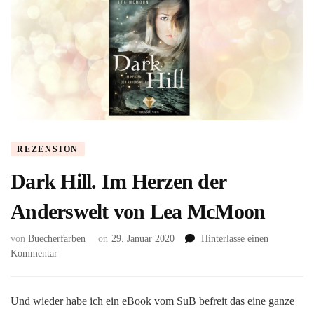
REZENSION
Dark Hill. Im Herzen der
Anderswelt von Lea McMoon
von
Buecherfarben
on
29. Januar 2020
Hinterlasse einen
zu
Kommentar
Dark
Hill.
Im
Und wieder habe ich ein eBook vom SuB befreit das eine ganze
Herzen