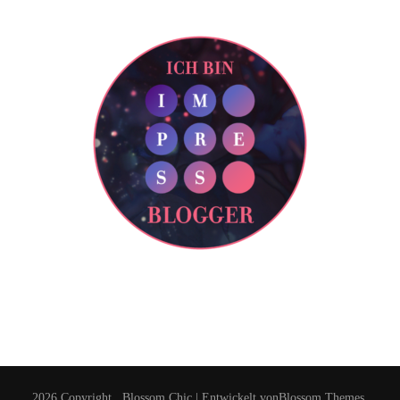
2026 Copyright
.
Blossom Chic | Entwickelt von
Blossom Themes
.