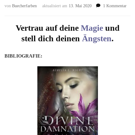
zu
von
Buecherfarben
aktualisiert am
13. Mai 2020
1 Kommentar
Divi
Damn
2:
Vertrau auf deine
Magie
und
Der
stell dich deinen
Ängsten
.
Fluc
der
Zers
BIBLIOGRAFIE:
von
Aure
L.
Nigh