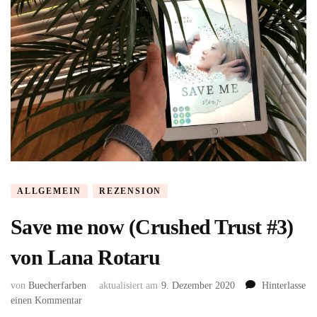
ALLGEMEIN
REZENSION
Save me now (Crushed Trust #3)
von Lana Rotaru
von
Buecherfarben
aktualisiert am
9. Dezember 2020
Hinterlasse
zu
einen Kommentar
Save