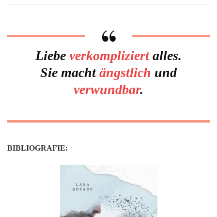
me
now
(Crushed
Trust
#3)
Liebe
verkompliziert
alles.
von
Sie macht
ängstlich
und
Lana
Rotaru
verwundbar
.
BIBLIOGRAFIE: