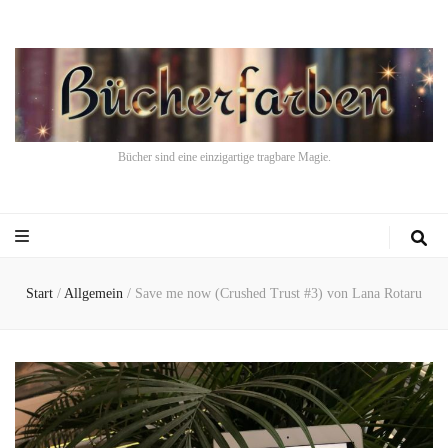
Bücher sind eine einzigartige tragbare Magie.
Start
/
Allgemein
/
Save me now (Crushed Trust #3) von Lana Rotaru