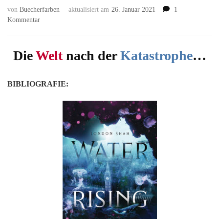
von
Buecherfarben
aktualisiert am
26. Januar 2021
1
zu
Kommentar
Water
Rising:
Flucht
Die
Welt
nach der
Katastrophe
…
in
die
Tiefe
BIBLIOGRAFIE:
(Water
Rising
#1)
von
London
Shah