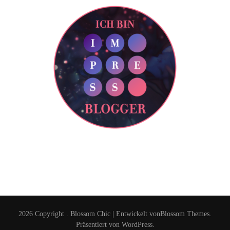
2026 Copyright
.
Blossom Chic | Entwickelt von
Blossom Themes
.
Präsentiert von
WordPress
.