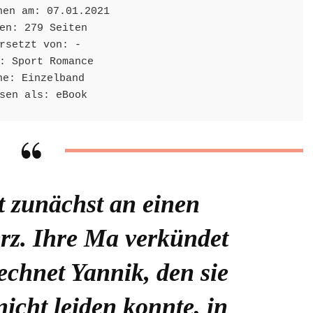
nen am: 07.01.2021

en: 279 Seiten

rsetzt von: -

: Sport Romance

he: Einzelband

sen als: eBook
t zunächst an einen
rz. Ihre Ma verkündet
echnet Yannik, den sie
icht leiden konnte, in