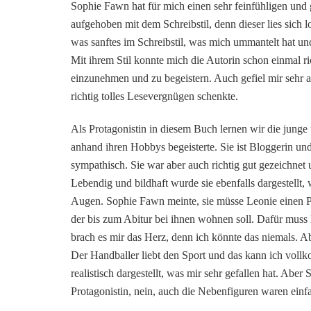
Sophie Fawn hat für mich einen sehr feinfühligen und ge
aufgehoben mit dem Schreibstil, denn dieser lies sich l
was sanftes im Schreibstil, was mich ummantelt hat und
Mit ihrem Stil konnte mich die Autorin schon einmal ri
einzunehmen und zu begeistern. Auch gefiel mir sehr am
richtig tolles Lesevergnügen schenkte.
Als Protagonistin in diesem Buch lernen wir die junge 
anhand ihren Hobbys begeisterte. Sie ist Bloggerin und
sympathisch. Sie war aber auch richtig gut gezeichne
Lebendig und bildhaft wurde sie ebenfalls dargestellt, w
Augen. Sophie Fawn meinte, sie müsse Leonie einen Pr
der bis zum Abitur bei ihnen wohnen soll. Dafür muss 
brach es mir das Herz, denn ich könnte das niemals. A
Der Handballer liebt den Sport und das kann ich voll
realistisch dargestellt, was mir sehr gefallen hat. Ab
Protagonistin, nein, auch die Nebenfiguren waren einfa