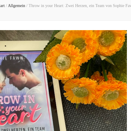
art
/
Allgemein
/
Throw in your Heart: Zwei Herzen, ein Team von Sophie Fa