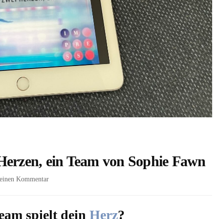
Herzen, ein Team von Sophie Fawn
zu
e einen Kommentar
Throw
in
your
eam spielt dein
Herz
?