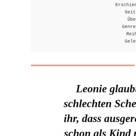
Erschie
Seit
Übe
Genre
Rei
Gele
Leonie glaub
schlechten Sche
ihr, dass ausger
schon als Kind n