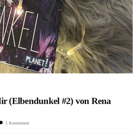
ir (Elbendunkel #2) von Rena
zu
1 Kommentar
Elbendunkel:
Kein