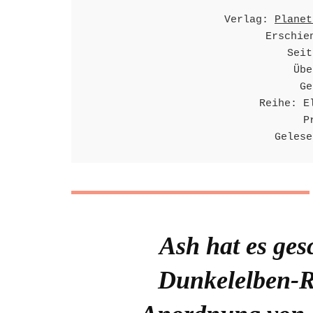
Verlag: 
Planet
Erschie
Seit
Übe
Ge
Reihe: E
P
Gelese
Ash hat es gesc
Dunkelelben-R