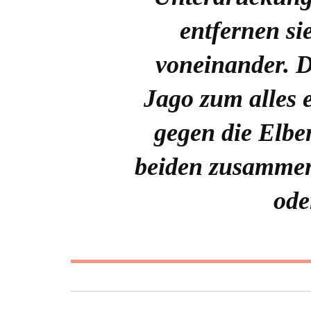
entfernen si
voneinander. Do
Jago zum alles 
gegen die Elbe
beiden zusammena
ode