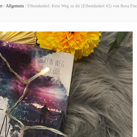
rt
/
Allgemein
/
Elbendunkel: Kein Weg zu dir (Elbendunkel #2) von Rena Fis