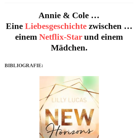
Horizons
(Green
Annie & Cole …
Valley
Eine
Liebesgeschichte
zwischen …
#4)
von
einem
Netflix-Star
und einem
Lilly
Lucas
Mädchen.
BIBLIOGRAFIE: