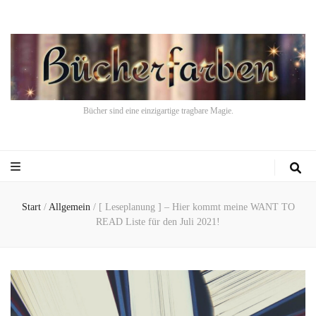
Bücher sind eine einzigartige tragbare Magie.
Start
/
Allgemein
/
[ Leseplanung ] – Hier kommt meine WANT TO
READ Liste für den Juli 2021!