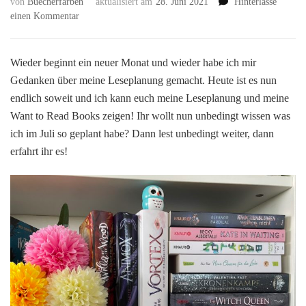
von
Buecherfarben
aktualisiert am
28. Juni 2021
Hinterlasse
zu
einen Kommentar
[
Leseplanung
]
Wieder beginnt ein neuer Monat und wieder habe ich mir
–
Gedanken über meine Leseplanung gemacht. Heute ist es nun
Hier
endlich soweit und ich kann euch meine Leseplanung und meine
kommt
Want to Read Books zeigen! Ihr wollt nun unbedingt wissen was
meine
WANT
ich im Juli so geplant habe? Dann lest unbedingt weiter, dann
TO
erfahrt ihr es!
READ
Liste
für
den
Juli
2021!