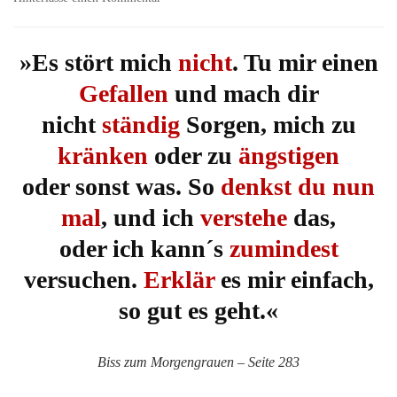
Biss
zum
Morgengrauen
»Es stört mich
nicht
. Tu mir einen
(Bella
Gefallen
und mach dir
&
Edward
nicht
ständig
Sorgen, mich zu
#1)
von
kränken
oder zu
ängstigen
Stephanie
oder sonst was. So
denkst du nun
Meyer
mal
, und ich
verstehe
das,
oder ich kann´s
zumindest
versuchen.
Erklär
es mir einfach,
so gut es geht.«
Biss zum Morgengrauen – Seite 283