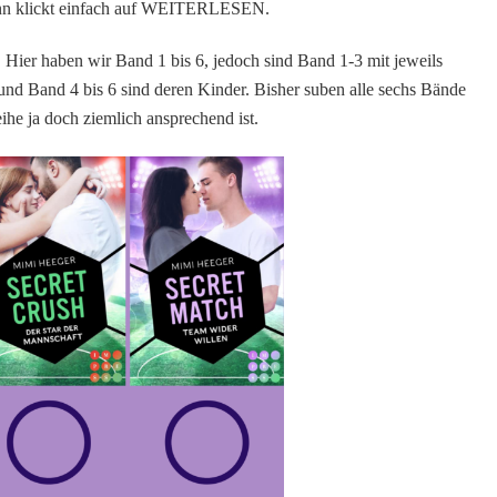
 dann klickt einfach auf WEITERLESEN.
]
–
ier haben wir Band 1 bis 6, jedoch sind Band 1-3 mit jeweils
Meine
Impress
nd Band 4 bis 6 sind deren Kinder. Bisher suben alle sechs Bände
eBooks
ihe ja doch ziemlich ansprechend ist.
–
Teil
1