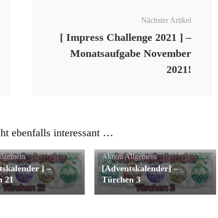
Nächster Artikel
[ Impress Challenge 2021 ] –
Monatsaufgabe November
2021!
cht ebenfalls interessant …
llgemein
Aktion
Allgemein
tskalender ] –
[Adventskalender] –
n 21
Türchen 3