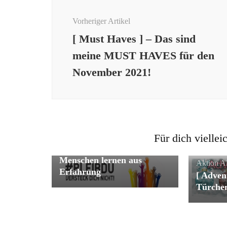
Vorheriger Artikel
[ Must Haves ] – Das sind
meine MUST HAVES für den
November 2021!
Für dich viellei
Aktion
Allgemein
Menschen lernen aus
Aktion
A
Erfahrung
[ Adven
Türche