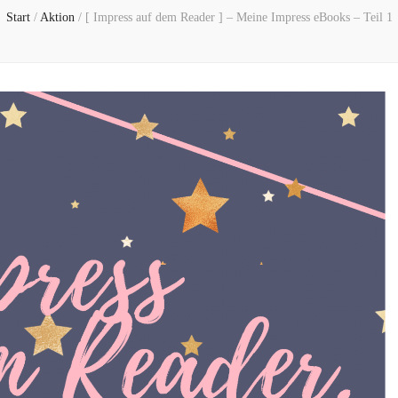
Start
/
Aktion
/
[ Impress auf dem Reader ] – Meine Impress eBooks – Teil 1