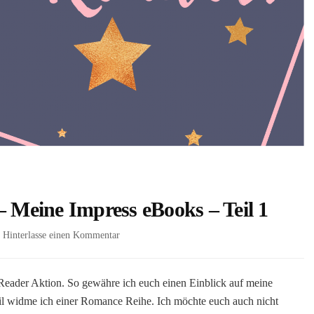
– Meine Impress eBooks – Teil 1
zu
Hinterlasse einen Kommentar
[
Impress
auf
Reader Aktion. So gewähre ich euch einen Einblick auf meine
dem
eil widme ich einer Romance Reihe. Ich möchte euch auch nicht
Reader