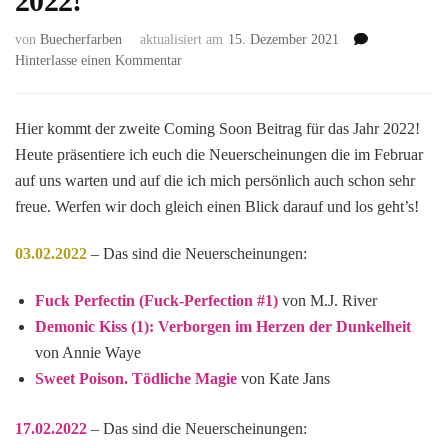
2022!
von
Buecherfarben
aktualisiert am
15. Dezember 2021
zu
Hinterlasse einen Kommentar
[
Coming
Soon
Hier kommt der zweite Coming Soon Beitrag für das Jahr 2022!
]
Heute präsentiere ich euch die Neuerscheinungen die im Februar
–
auf uns warten und auf die ich mich persönlich auch schon sehr
Das
freue. Werfen wir doch gleich einen Blick darauf und los geht’s!
sind
die
Impress
03.02.2022
– Das sind die Neuerscheinungen:
Neuheiten
im
Fuck Perfectin (Fuck-Perfection #1)
von M.J. River
Februar
Demonic Kiss (1): Verborgen im Herzen der Dunkelheit
2022!
von Annie Waye
Sweet Poison. Tödliche Magie
von Kate Jans
17.02.2022
– Das sind die Neuerscheinungen: