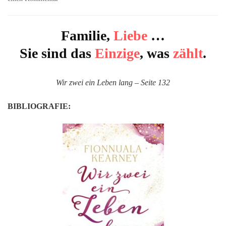
Wir
zwei
ein
Familie,
Liebe
…
Leben
Sie sind das
Einzige
, was
zählt
.
lang
von
Fionnuala
Wir zwei ein Leben lang – Seite 132
Kearney
BIBLIOGRAFIE: