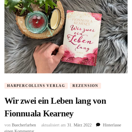
HARPERCOLLINS VERLAG
REZENSION
Wir zwei ein Leben lang von
Fionnuala Kearney
von
Buecherfarben
aktualisiert am
31. März 2022
Hinterlasse
zu
einen Kommentar