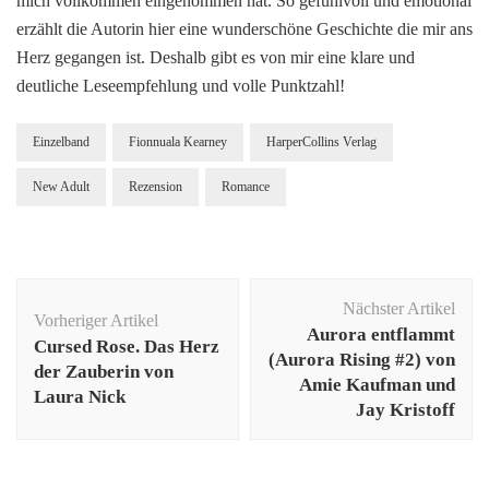
mich vollkommen eingenommen hat. So gefühlvoll und emotional
erzählt die Autorin hier eine wunderschöne Geschichte die mir ans
Herz gegangen ist. Deshalb gibt es von mir eine klare und
deutliche Leseempfehlung und volle Punktzahl!
Einzelband
Fionnuala Kearney
HarperCollins Verlag
New Adult
Rezension
Romance
Beitragsnavigation
Nächster Artikel
Vorheriger Artikel
Aurora entflammt
Cursed Rose. Das Herz
(Aurora Rising #2) von
der Zauberin von
Amie Kaufman und
Laura Nick
Jay Kristoff