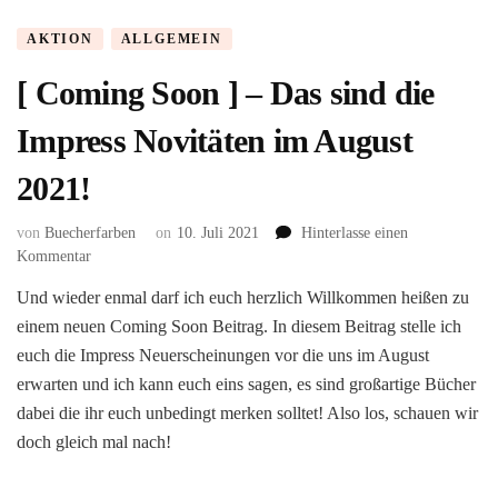
AKTION
ALLGEMEIN
[ Coming Soon ] – Das sind die
Impress Novitäten im August
2021!
von
Buecherfarben
on
10. Juli 2021
Hinterlasse einen
zu
Kommentar
[
Und wieder enmal darf ich euch herzlich Willkommen heißen zu
Coming
einem neuen Coming Soon Beitrag. In diesem Beitrag stelle ich
Soon
]
euch die Impress Neuerscheinungen vor die uns im August
–
erwarten und ich kann euch eins sagen, es sind großartige Bücher
Das
dabei die ihr euch unbedingt merken solltet! Also los, schauen wir
sind
doch gleich mal nach!
die
Impress
Novitäten