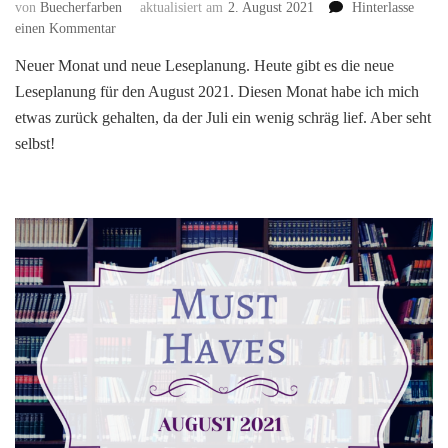
von
Buecherfarben
aktualisiert am
2. August 2021
Hinterlasse
zu
einen Kommentar
[
Neuer Monat und neue Leseplanung. Heute gibt es die neue
Leseplanung
Leseplanung für den August 2021. Diesen Monat habe ich mich
]
–
etwas zurück gehalten, da der Juli ein wenig schräg lief. Aber seht
Meine
selbst!
MUST
READS
im
August
2021!