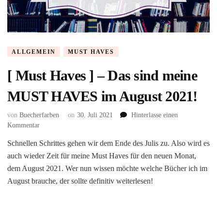
ALLGEMEIN
MUST HAVES
[ Must Haves ] – Das sind meine
MUST HAVES im August 2021!
von
Buecherfarben
on
30. Juli 2021
Hinterlasse einen
zu
Kommentar
[
Schnellen Schrittes gehen wir dem Ende des Julis zu. Also wird es
Must
auch wieder Zeit für meine Must Haves für den neuen Monat,
Haves
]
dem August 2021. Wer nun wissen möchte welche Bücher ich im
–
August brauche, der sollte definitiv weiterlesen!
Das
sind
meine
MUST