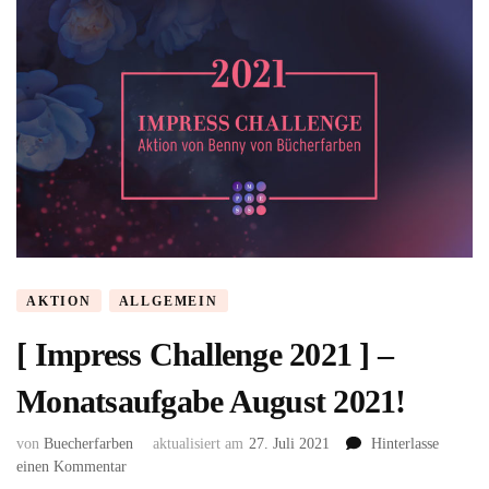
HAVES
im
August
2021!
AKTION
ALLGEMEIN
[ Impress Challenge 2021 ] –
Monatsaufgabe August 2021!
von
Buecherfarben
aktualisiert am
27. Juli 2021
Hinterlasse
zu
einen Kommentar
[