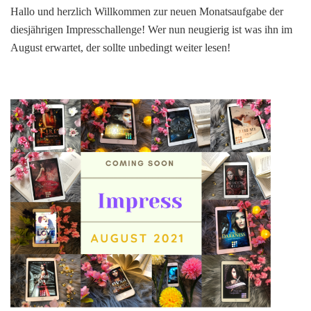
Hallo und herzlich Willkommen zur neuen Monatsaufgabe der
Impress
diesjährigen Impresschallenge! Wer nun neugierig ist was ihn im
Challenge
2021
August erwartet, der sollte unbedingt weiter lesen!
]
–
Monatsaufgabe
August
2021!