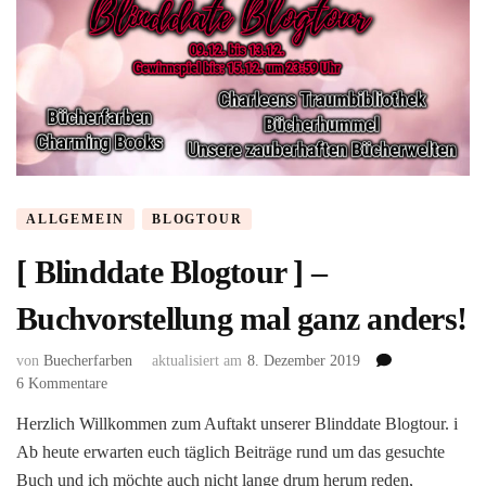
ALLGEMEIN
BLOGTOUR
[ Blinddate Blogtour ] –
Buchvorstellung mal ganz anders!
von
Buecherfarben
aktualisiert am
8. Dezember 2019
zu
6 Kommentare
[
Herzlich Willkommen zum Auftakt unserer Blinddate Blogtour. i
Blinddate
Ab heute erwarten euch täglich Beiträge rund um das gesuchte
Blogtour
]
Buch und ich möchte auch nicht lange drum herum reden,