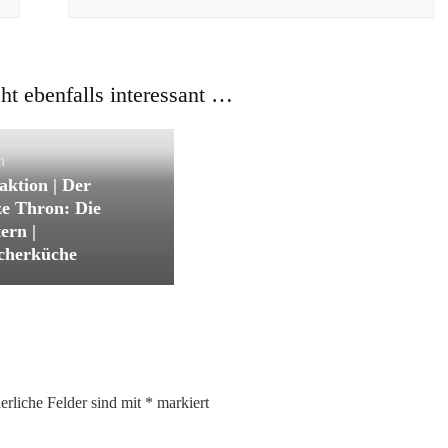
Allgemein
[Rezension #241]
Countdown to Noah 1:
Gegen Bestien von Fanny
cht ebenfalls interessant …
Bechert + Gewinnspiel
n
aktion | Der
e Thron: Die
ern |
cherküche
erliche Felder sind mit
*
markiert