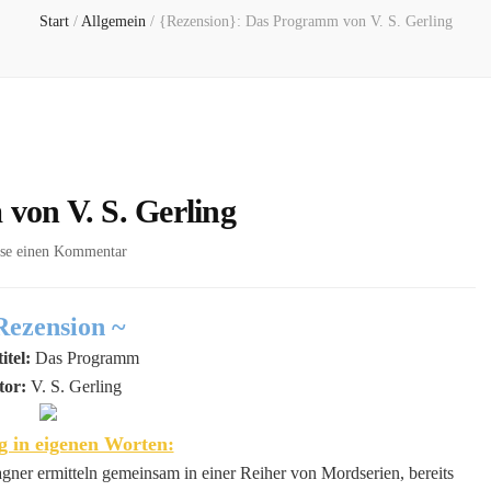
Start
/
Allgemein
/
{Rezension}: Das Programm von V. S. Gerling
von V. S. Gerling
zu
sse einen Kommentar
{Rezension}:
Das
Programm
Rezension ~
von
itel:
Das Programm
V.
tor:
V. S. Gerling
S.
Gerling
 in eigenen Worten:
ner ermitteln gemeinsam in einer Reiher von Mordserien, bereits