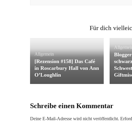
Für dich viellei
Allgemei
Allgemein
Blogger
[Rezension #158] Das Café
schwarz
in Roscarbury Hall von Ann
Schwest
O’Loughlin
Giftmis
Schreibe einen Kommentar
Deine E-Mail-Adresse wird nicht veröffentlicht.
Erford