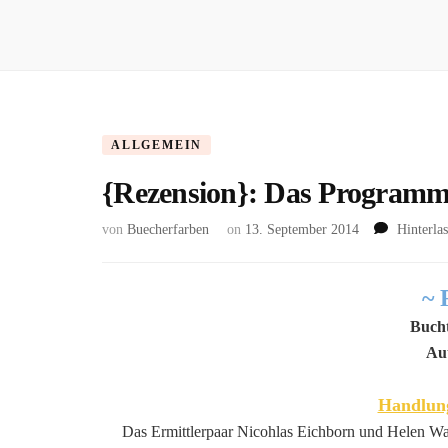
ALLGEMEIN
{Rezension}: Das Programm 
von
Buecherfarben
on
13. September 2014
Hinterla
~ 
Bucht
Au
Handlung
Das Ermittlerpaar Nicohlas Eichborn und Helen Wag