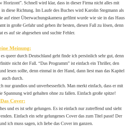
orizont”. Schnell wird klar, dass in dieser Firma nicht alles mit
n in diese Richtung. Im Laufe des Buches wird Karolin Stegmann als
 sie auf einer Überwachungskamera gefilmt wurde wie sie in das Haus
amt in große Gefahr und geben ihr besten, diesen Fall zu lösen, denn
at es auf sie abgesehen und suchte Fehler.
ine Meinung:
s es queer durch Deutschland geht finde ich persönlich sehr gut, denn
finitiv nicht der Fall. “Das Programm” ist einfach ein Thriller, den
 und lesen sollte, denn einmal in der Hand, dann liest man das Kapitel
auch durch.
ach nur grandios und unverbesserlich. Man merkt einfach, dass er mit
ie Spannung wird gehalten ohne zu fallen. Einfach große spitze!
Das Cover:
s und es ist sehr gelungen. Es ist einfach nur zutreffend und sieht
enden. Einfach ein sehr gelungenes Cover das zum Titel passt! Der
 und ich muss sagen, ich liebe das Cover im ganzen.