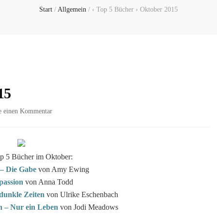
Start
/
Allgemein
/
‹ Top 5 Bücher › Oktober 2015
15
zu
se einen Kommentar
‹
Top
5
Bücher
p 5 Bücher im Oktober:
›
– Die Gabe
von Amy Ewing
Oktober
passion
von Anna Todd
2015
dunkle Zeiten
von Ulrike Eschenbach
n – Nur ein Leben
von Jodi Meadows