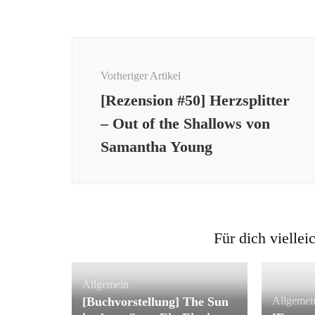
Beitragsnavigation
Vorheriger Artikel
[Rezension #50] Herzsplitter
– Out of the Shallows von
Samantha Young
Für dich viellei
Allgemein
[Buchvorstellung] The Sun
Allgemei