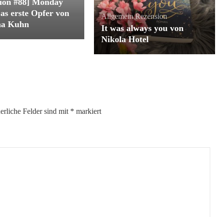
ion #88] Monday
as erste Opfer von
Allgemein
Rezension
na Kuhn
It was always you von
Nikola Hotel
erliche Felder sind mit
*
markiert