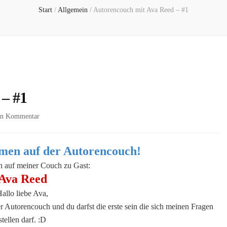
Start
/
Allgemein
/
Autorencouch mit Ava Reed – #1
 – #1
zu
nen Kommentar
Autorencouch
mit
Ava
men auf der Autorencouch!
Reed
h auf meiner Couch zu Gast:
–
Ava Reed
#1
allo liebe Ava,
r Autorencouch und du darfst die erste sein die sich meinen Fragen
stellen darf. :D