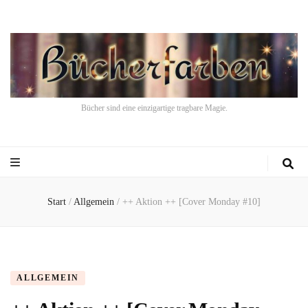
Bücher sind eine einzigartige tragbare Magie.
Start
/
Allgemein
/
++ Aktion ++ [Cover Monday #10]
ALLGEMEIN