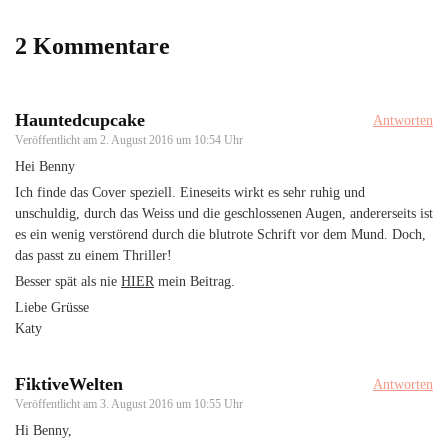
2 Kommentare
Hauntedcupcake
Antworten
Veröffentlicht am
2. August 2016 um 10:54 Uhr
Hei Benny
Ich finde das Cover speziell. Eineseits wirkt es sehr ruhig und
unschuldig, durch das Weiss und die geschlossenen Augen, andererseits ist
es ein wenig verstörend durch die blutrote Schrift vor dem Mund. Doch,
das passt zu einem Thriller!
Besser spät als nie
HIER
mein Beitrag.
Liebe Grüsse
Katy
FiktiveWelten
Antworten
Veröffentlicht am
3. August 2016 um 10:55 Uhr
Hi Benny,