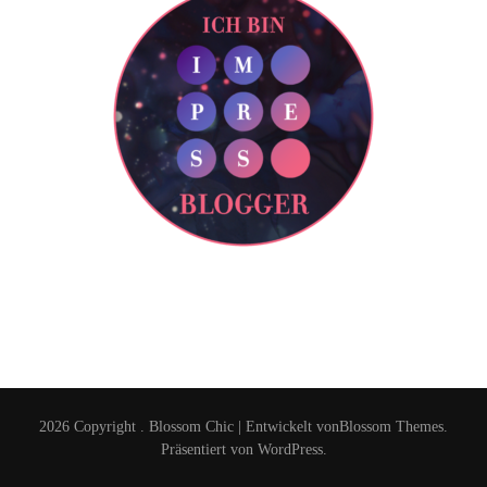
2026 Copyright
.
Blossom Chic | Entwickelt von
Blossom Themes
.
Präsentiert von
WordPress
.