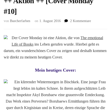
++ Aktion ++ [Cover Monday
#10]
zu
von
Buecherfarben
on
1. August 2016
2 Kommentare
++
Aktion
++
Der Cover Monday ist eine Aktion, die von
The emotional
[Cover
Life of Books
ins Leben gerufen wurde. Hierbei geht es
Monday
darum, ein wunderschönes Cover zu zeigen und deshalb kommen
#10]
wir direkt zu meinem heutigen Cover.
Mein heutiges Cover:
Ein klirrender Wintermorgen in Bischkek. Eine junge Frau
liegt leblos im kalten Schnee. In ihrem aufgeschlitzten Leib
macht Inspektor Akyl Borubaew eine grauenvolle Entdeckung.
Das Werk eines Perversen? Borubaews Ermittlungen führen ihn
quer durch Kirgisistan und in Kreise, deren einzige Sprache die