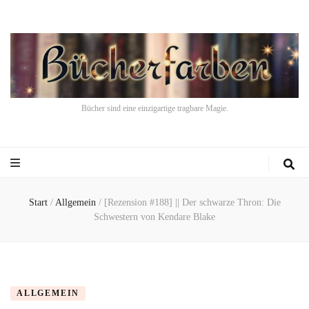
Bücher sind eine einzigartige tragbare Magie.
Start
/
Allgemein
/
[Rezension #188] || Der schwarze Thron: Die
Schwestern von Kendare Blake
ALLGEMEIN