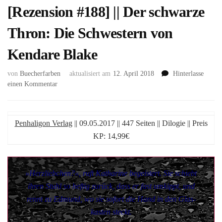
[Rezension #188] || Der schwarze
Thron: Die Schwestern von
Kendare Blake
von
Buecherfarben
aktualisiert am
12. April 2018
Hinterlasse
zu
einen Kommentar
[Rezension
#188]
||
Penhaligon Verlag
|| 09.05.2017 || 447 Seiten || Dilogie || Preis
Der
schwarze
KP: 14,99€
Thron:
Die
Schwestern
»Herzliebchen?«, ruft Katharine begeistert. Sie schiebt
von
ihren Stuhl so heftig zurück, dass er fast umkippt, und
Kendare
Blake
rennt zu Edmund, wo sie sofort die Hand in den Glas-
kasten steckt.