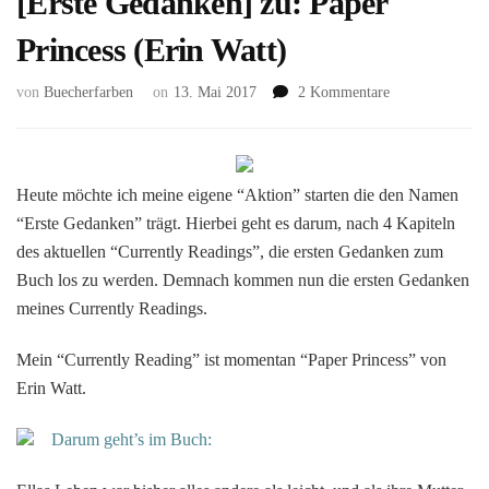
[Erste Gedanken] zu: Paper
Princess (Erin Watt)
zu
von
Buecherfarben
on
13. Mai 2017
2 Kommentare
[Erste
Gedanken]
zu:
Paper
Heute möchte ich meine eigene “Aktion” starten die den Namen
Princess
“Erste Gedanken” trägt. Hierbei geht es darum, nach 4 Kapiteln
(Erin
des aktuellen “Currently Readings”, die ersten Gedanken zum
Watt)
Buch los zu werden. Demnach kommen nun die ersten Gedanken
meines Currently Readings.
Mein “Currently Reading” ist momentan “Paper Princess” von
Erin Watt.
Darum geht’s im Buch: