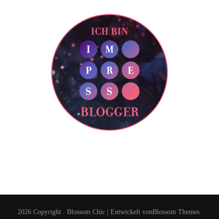
2026 Copyright
.
Blossom Chic | Entwickelt von
Blossom Themes
.