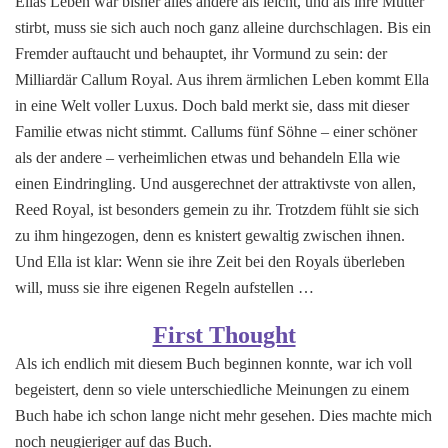
Ellas Leben war bisher alles andere als leicht, und als ihre Mutter
stirbt, muss sie sich auch noch ganz alleine durchschlagen. Bis ein
Fremder auftaucht und behauptet, ihr Vormund zu sein: der
Milliardär Callum Royal. Aus ihrem ärmlichen Leben kommt Ella
in eine Welt voller Luxus. Doch bald merkt sie, dass mit dieser
Familie etwas nicht stimmt. Callums fünf Söhne – einer schöner
als der andere – verheimlichen etwas und behandeln Ella wie
einen Eindringling. Und ausgerechnet der attraktivste von allen,
Reed Royal, ist besonders gemein zu ihr. Trotzdem fühlt sie sich
zu ihm hingezogen, denn es knistert gewaltig zwischen ihnen.
Und Ella ist klar: Wenn sie ihre Zeit bei den Royals überleben
will, muss sie ihre eigenen Regeln aufstellen …
First Thought
Als ich endlich mit diesem Buch beginnen konnte, war ich voll
begeistert, denn so viele unterschiedliche Meinungen zu einem
Buch habe ich schon lange nicht mehr gesehen. Dies machte mich
noch neugieriger auf das Buch.