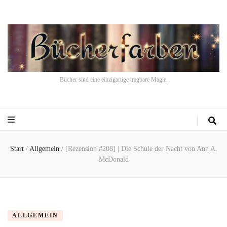
Bücher sind eine einzigartige tragbare Magie.
Start
/
Allgemein
/
[Rezension #208] | Die Schule der Nacht von Ann A.
McDonald
ALLGEMEIN