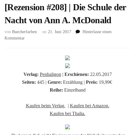
[Rezension #208] | Die Schule der
Nacht von Ann A. McDonald
von
Buecherfarben
on
21. Juni 2017
Hinterlasse einen
zu
Kommentar
[Rezension
#208]
|
Die
Schule
Verlag:
Penhaligon
|
Erschienen:
22.05.2017
der
Seiten:
445 |
Genre:
Erzählung |
Preis:
19,99€
Nacht
von
Reihe:
Einzelband
Ann
A.
Kaufen beim Verlag.
|
Kaufen bei Amazon.
McDonald
Kaufen bei Thalia.