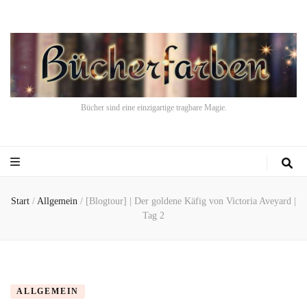
Bücher sind eine einzigartige tragbare Magie.
Start
/
Allgemein
/
[Blogtour] | Der goldene Käfig von Victoria Aveyard |
Tag 2
ALLGEMEIN