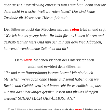
aber diese Unterdrückung eurerseits muss aufhören, denn seht ihr
denn nicht in welcher Welt wir roten leben? Das sind keine
Zustände für Menschen! Hört auf damit!
“
Der
Silberne
blickt das Mädchen mit dem
roten
Blut an und sagt:
“
Wie ich bereits gesagt habe: Ihr habt für uns keinen Nutzen und
deshalb lebt ihr hier! Und nun geh mir aus dem Weg Mädchen,
ich verschwende meine Zeit nicht mit dir!
“
Dem
roten
Mädchen klappen der Unterkiefer nach
unten und erwidert dem
Silbernen
:
“
Ihr und eure Rangordnung ist zum kotzen! Wir sind auch
Menschen, wenn auch ohne Magie und somit haben auch wir
Rechte und Gefühle sowieso! Wann seht ihr es endlich ein, dass
wir uns das nicht länger gefallen lassen und für uns kämpfen
werden? SCHAU MICH GEFÄLLIGST AN!
“
Der
Silberne
ist erschrocken, dass sich das
rote
Mädchen so