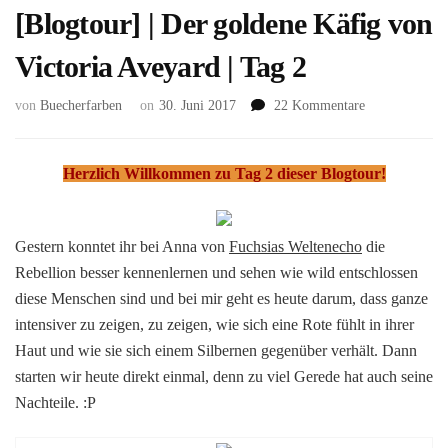
[Blogtour] | Der goldene Käfig von
Victoria Aveyard | Tag 2
zu
von
Buecherfarben
on
30. Juni 2017
22 Kommentare
[Blogtour]
|
Der
Herzlich Willkommen zu Tag 2 dieser Blogtour!
goldene
Käfig
von
Gestern konntet ihr bei Anna von
Fuchsias Weltenecho
die
Victoria
Rebellion besser kennenlernen und sehen wie wild entschlossen
Aveyard
|
diese Menschen sind und bei mir geht es heute darum, dass ganze
Tag
intensiver zu zeigen, zu zeigen, wie sich eine Rote fühlt in ihrer
2
Haut und wie sie sich einem Silbernen gegenüber verhält. Dann
starten wir heute direkt einmal, denn zu viel Gerede hat auch seine
Nachteile. :P