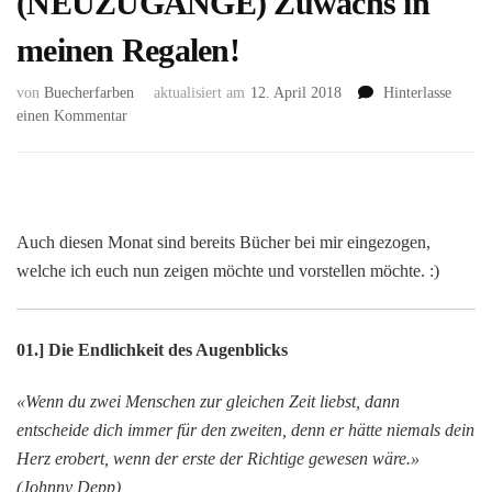
(NEUZUGÄNGE) Zuwachs in
meinen Regalen!
von
Buecherfarben
aktualisiert am
12. April 2018
Hinterlasse
zu
einen Kommentar
(NEUZUGÄNGE)
Zuwachs
in
meinen
Regalen!
Auch diesen Monat sind bereits Bücher bei mir eingezogen,
welche ich euch nun zeigen möchte und vorstellen möchte. :)
01.] Die Endlichkeit des Augenblicks
«Wenn du zwei Menschen zur gleichen Zeit liebst, dann
entscheide dich immer für den zweiten, denn er hätte niemals dein
Herz erobert, wenn der erste der Richtige gewesen wäre.»
(Johnny Depp)