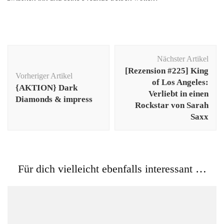
Beitragsnavigation
Nächster Artikel
[Rezension #225] King
Vorheriger Artikel
of Los Angeles:
{AKTION} Dark
Verliebt in einen
Diamonds & impress
Rockstar von Sarah
Saxx
Für dich vielleicht ebenfalls interessant …