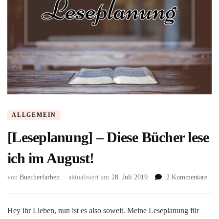
ALLGEMEIN
[Leseplanung] – Diese Bücher lese
ich im August!
zu
von
Buecherfarben
aktualisiert am
28. Juli 2019
2 Kommentare
[Les
–
Dies
Hey ihr Lieben, nun ist es also soweit. Meine Leseplanung für
Büc