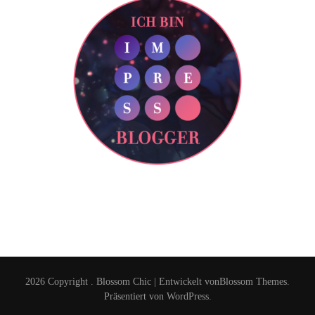
2026 Copyright
.
Blossom Chic | Entwickelt von
Blossom Themes
.
Präsentiert von
WordPress
.