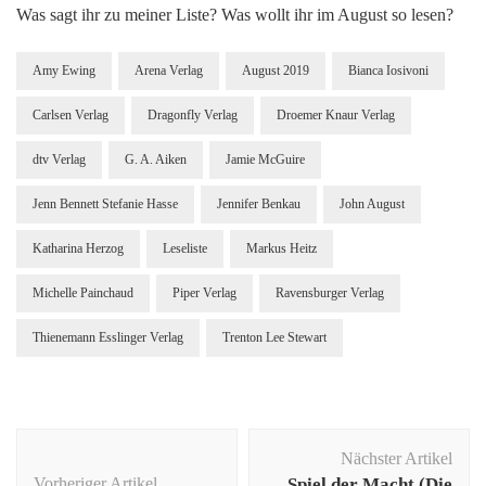
Was sagt ihr zu meiner Liste? Was wollt ihr im August so lesen?
Amy Ewing
Arena Verlag
August 2019
Bianca Iosivoni
Carlsen Verlag
Dragonfly Verlag
Droemer Knaur Verlag
dtv Verlag
G. A. Aiken
Jamie McGuire
Jenn Bennett Stefanie Hasse
Jennifer Benkau
John August
Katharina Herzog
Leseliste
Markus Heitz
Michelle Painchaud
Piper Verlag
Ravensburger Verlag
Thienemann Esslinger Verlag
Trenton Lee Stewart
Beitragsnavigation
Nächster Artikel
Vorheriger Artikel
Spiel der Macht (Die