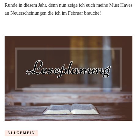
]
Runde in diesem Jahr, denn nun zeige ich euch meine Must Haves
–
an Neuerscheinungen die ich im Februar brauche!
Neue
Runde,
neue
Bücher.
–
Februar
2020
ALLGEMEIN