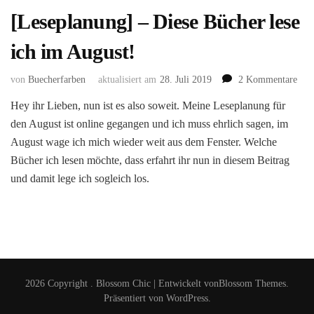
[Leseplanung] – Diese Bücher lese
ich im August!
zu
von
Buecherfarben
aktualisiert am
28. Juli 2019
2 Kommentare
[Les
Hey ihr Lieben, nun ist es also soweit. Meine Leseplanung für
–
den August ist online gegangen und ich muss ehrlich sagen, im
Dies
Büc
August wage ich mich wieder weit aus dem Fenster. Welche
lese
Bücher ich lesen möchte, dass erfahrt ihr nun in diesem Beitrag
ich
und damit lege ich sogleich los.
im
Aug
2026 Copyright
.
Blossom Chic | Entwickelt von
Blossom Themes
.
Präsentiert von
WordPress
.