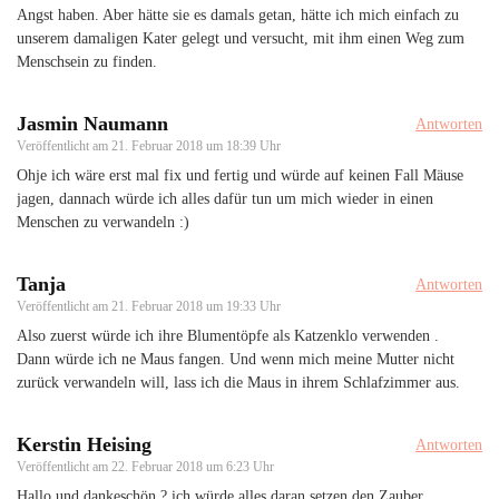
Angst haben. Aber hätte sie es damals getan, hätte ich mich einfach zu
unserem damaligen Kater gelegt und versucht, mit ihm einen Weg zum
Menschsein zu finden.
Jasmin Naumann
Antworten
Veröffentlicht am
21. Februar 2018 um 18:39 Uhr
Ohje ich wäre erst mal fix und fertig und würde auf keinen Fall Mäuse
jagen, dannach würde ich alles dafür tun um mich wieder in einen
Menschen zu verwandeln :)
Tanja
Antworten
Veröffentlicht am
21. Februar 2018 um 19:33 Uhr
Also zuerst würde ich ihre Blumentöpfe als Katzenklo verwenden .
Dann würde ich ne Maus fangen. Und wenn mich meine Mutter nicht
zurück verwandeln will, lass ich die Maus in ihrem Schlafzimmer aus.
Kerstin Heising
Antworten
Veröffentlicht am
22. Februar 2018 um 6:23 Uhr
Hallo und dankeschön ? ich würde alles daran setzen den Zauber