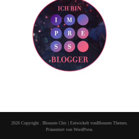
2026 Copyright
.
Blossom Chic | Entwickelt von
Blossom Themes
.
Präsentiert von
WordPress
.