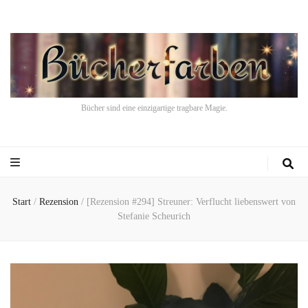
Bücher sind eine einzigartige tragbare Magie.
Start
/
Rezension
/
[Rezension #294] Streuner: Verflucht liebenswert von
Stefanie Scheurich