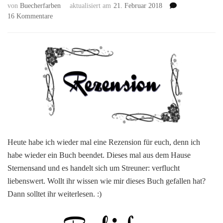
von
Buecherfarben
aktualisiert am
21. Februar 2018
zu
16 Kommentare
[Rezension
#294]
Streuner:
Verflucht
liebenswert
von
Stefanie
Scheurich
Heute habe ich wieder mal eine Rezension für euch, denn ich
habe wieder ein Buch beendet. Dieses mal aus dem Hause
Sternensand und es handelt sich um Streuner: verflucht
liebenswert. Wollt ihr wissen wie mir dieses Buch gefallen hat?
Dann solltet ihr weiterlesen. :)