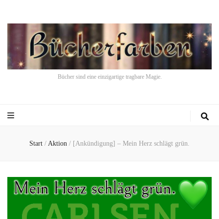
Bücher sind eine einzigartige tragbare Magie.
Start
/
Aktion
/
[Ankündigung] – Mein Herz schlägt grün.