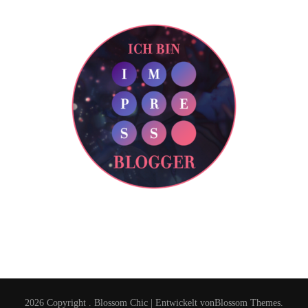
2026 Copyright
.
Blossom Chic | Entwickelt von
Blossom Themes
.