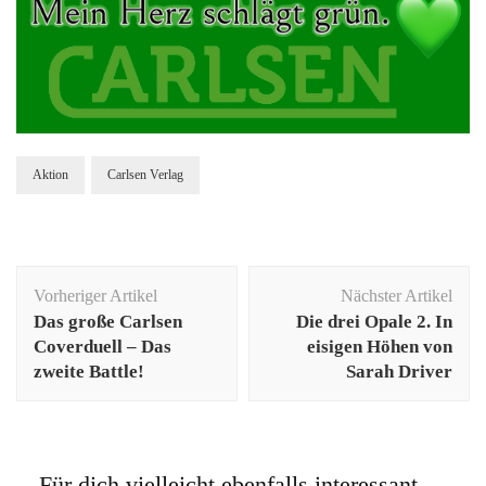
Aktion
Carlsen Verlag
Beitragsnavigation
Vorheriger Artikel
Nächster Artikel
Das große Carlsen
Die drei Opale 2. In
Coverduell – Das
eisigen Höhen von
zweite Battle!
Sarah Driver
Für dich vielleicht ebenfalls interessant …