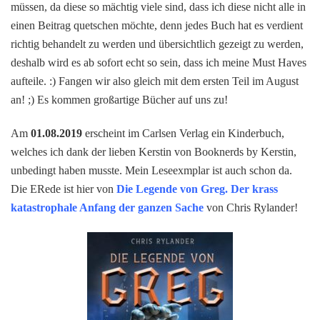
müssen, da diese so mächtig viele sind, dass ich diese nicht alle in
Büc
einen Beitrag quetschen möchte, denn jedes Buch hat es verdient
im
richtig behandelt zu werden und übersichtlich gezeigt zu werden,
Aug
–
deshalb wird es ab sofort echt so sein, dass ich meine Must Haves
Teil
aufteile. :) Fangen wir also gleich mit dem ersten Teil im August
1
an! ;) Es kommen großartige Bücher auf uns zu!
Am
01.08.2019
erscheint im Carlsen Verlag ein Kinderbuch,
welches ich dank der lieben Kerstin von Booknerds by Kerstin,
unbedingt haben musste. Mein Leseexmplar ist auch schon da.
Die ERede ist hier von
Die Legende von Greg. Der krass
katastrophale Anfang der ganzen Sache
von Chris Rylander!