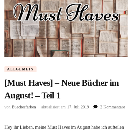
ALLGEMEIN
[Must Haves] – Neue Bücher im
August! – Teil 1
zu
von
Buecherfarben
aktualisiert am
17. Juli 2019
2 Kommentare
[Mu
Hav
–
Hey ihr Lieben, meine Must Haves im August habe ich aufteilen
Neu