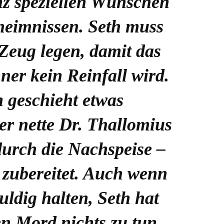
nz speziellen Wünschen
heimnissen. Seth muss
s Zeug legen, damit das
er kein Reinfall wird.
 geschieht etwas
er nette Dr. Thallomius
t durch die Nachspeise –
 zubereitet. Auch wenn
huldig halten, Seth hat
en Mord nichts zu tun.