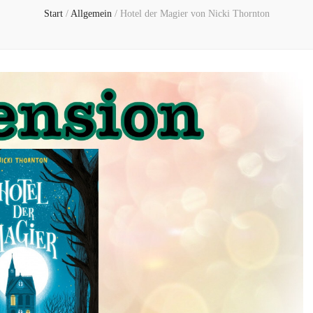
Start
/
Allgemein
/
Hotel der Magier von Nicki Thornton