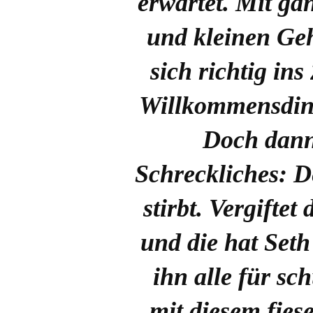
erwartet. Mit ga
und kleinen Ge
sich richtig in
Willkommensdinn
Doch dann
Schreckliches: D
stirbt. Vergifte
und die hat Seth
ihn alle für sc
mit diesem fies