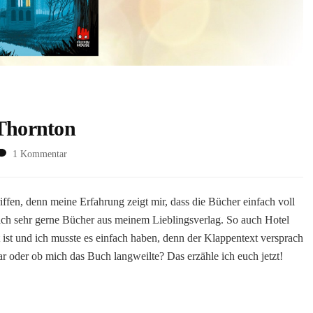
 Thornton
zu
1 Kommentar
Hotel
der
Magier
fen, denn meine Erfahrung zeigt mir, dass die Bücher einfach voll
von
ich sehr gerne Bücher aus meinem Lieblingsverlag. So auch Hotel
Nicki
ist und ich musste es einfach haben, denn der Klappentext versprach
Thornton
r oder ob mich das Buch langweilte? Das erzähle ich euch jetzt!