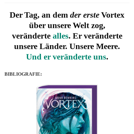
1:
Der
Der Tag, an dem
der erste
Vortex
Tag
über unsere Welt zog,
an
de
veränderte
alles
. Er veränderte
die
Wel
unsere Länder. Unsere Meere.
zerr
Und er veränderte uns
.
von
An
Ben
BIBLIOGRAFIE: